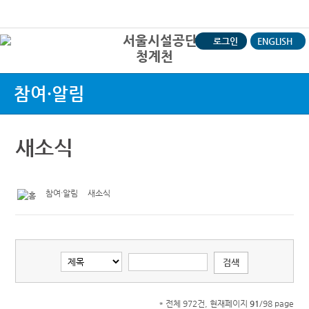
본문바로가기
로그인
ENGLISH
청계천
상
참여·알림
새소식
참여·알림
새소식
* 전체 972건, 현재페이지
91
/98 page