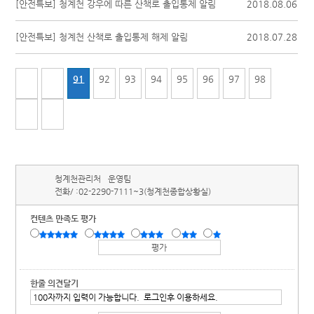
[안전특보] 청계천 강우에 따른 산책로 출입통제 알림
2018.08.06
[안전특보] 청계천 산책로 출입통제 해제 알림
2018.07.28
91
92
93
94
95
96
97
98
청계천관리처
운영팀
전화/ :
02-2290-7111~3(청계천종합상황실)
컨텐츠 만족도 평가
한줄 의견달기