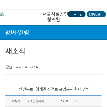
본문바로가기
로그인
ENGLISH
청계천
상
참여·알림
새소식
참여·알림
새소식
[안전특보] 청계천 산책로 출입통제 확대 알림
작성자
청계천관리처
조회수
888