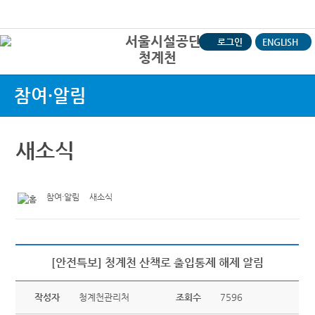
본문바로가기
로그인
ENGLISH
청계천
상
참여·알림
새소식
참여·알림
새소식
[안전특보] 청계천 산책로 출입통제 해제 알림
작성자
청계천관리처
조회수
7596