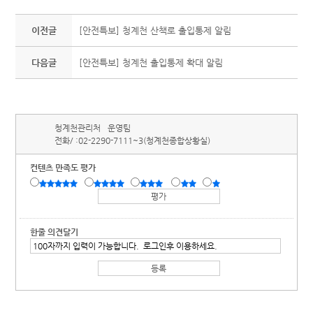
이전글
[안전특보] 청계천 산책로 출입통제 알림
다음글
[안전특보] 청계천 출입통제 확대 알림
청계천관리처
운영팀
전화/ :
02-2290-7111~3(청계천종합상황실)
컨텐츠 만족도 평가
한줄 의견달기