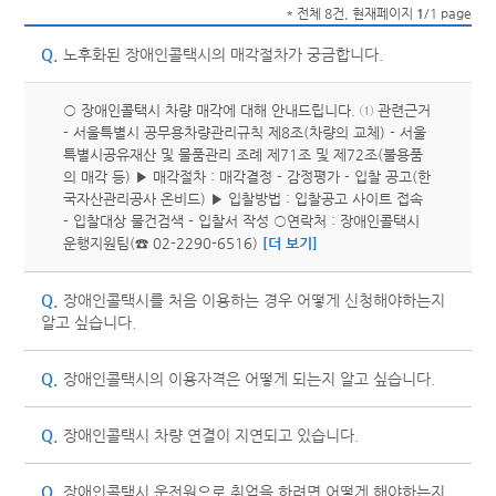
* 전체 8건, 현재페이지
1
/1 page
Q.
노후화된 장애인콜택시의 매각절차가 궁금합니다.
○ 장애인콜택시 차량 매각에 대해 안내드립니다. ① 관련근거
- 서울특별시 공무용차량관리규칙 제8조(차량의 교체) - 서울
특별시공유재산 및 물품관리 조례 제71조 및 제72조(불용품
의 매각 등) ▶ 매각절차 : 매각결정 - 감정평가 - 입찰 공고(한
국자산관리공사 온비드) ▶ 입찰방법 : 입찰공고 사이트 접속
- 입찰대상 물건검색 - 입찰서 작성 ○연락처 : 장애인콜택시
운행지원팀(☎ 02-2290-6516)
[더 보기]
Q.
장애인콜택시를 처음 이용하는 경우 어떻게 신청해야하는지
알고 싶습니다.
Q.
장애인콜택시의 이용자격은 어떻게 되는지 알고 싶습니다.
Q.
장애인콜택시 차량 연결이 지연되고 있습니다.
Q.
장애인콜택시 운전원으로 취업을 하려면 어떻게 해야하는지