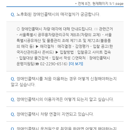
* 전체 8건, 현재페이지
1
/1 page
Q.
노후화된 장애인콜택시의 매각절차가 궁금합니다.
○ 장애인콜택시 차량 매각에 대해 안내드립니다. ① 관련근거
- 서울특별시 공무용차량관리규칙 제8조(차량의 교체) - 서울
특별시공유재산 및 물품관리 조례 제71조 및 제72조(불용품
의 매각 등) ▶ 매각절차 : 매각결정 - 감정평가 - 입찰 공고(한
국자산관리공사 온비드) ▶ 입찰방법 : 입찰공고 사이트 접속
- 입찰대상 물건검색 - 입찰서 작성 ○연락처 : 장애인콜택시
운행지원팀(☎ 02-2290-6516)
[더 보기]
Q.
장애인콜택시를 처음 이용하는 경우 어떻게 신청해야하는지
알고 싶습니다.
Q.
장애인콜택시의 이용자격은 어떻게 되는지 알고 싶습니다.
Q.
장애인콜택시 차량 연결이 지연되고 있습니다.
Q.
장애인콜택시 운전원으로 취업을 하려면 어떻게 해야하는지