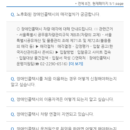
* 전체 8건, 현재페이지
1
/1 page
Q.
노후화된 장애인콜택시의 매각절차가 궁금합니다.
○ 장애인콜택시 차량 매각에 대해 안내드립니다. ① 관련근거
- 서울특별시 공무용차량관리규칙 제8조(차량의 교체) - 서울
특별시공유재산 및 물품관리 조례 제71조 및 제72조(불용품
의 매각 등) ▶ 매각절차 : 매각결정 - 감정평가 - 입찰 공고(한
국자산관리공사 온비드) ▶ 입찰방법 : 입찰공고 사이트 접속
- 입찰대상 물건검색 - 입찰서 작성 ○연락처 : 장애인콜택시
운행지원팀(☎ 02-2290-6516)
[더 보기]
Q.
장애인콜택시를 처음 이용하는 경우 어떻게 신청해야하는지
알고 싶습니다.
Q.
장애인콜택시의 이용자격은 어떻게 되는지 알고 싶습니다.
Q.
장애인콜택시 차량 연결이 지연되고 있습니다.
Q.
장애인콜택시 운전원으로 취업을 하려면 어떻게 해야하는지