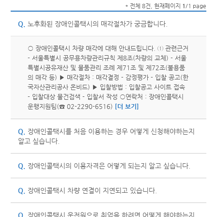
* 전체 8건, 현재페이지
1
/1 page
Q.
노후화된 장애인콜택시의 매각절차가 궁금합니다.
○ 장애인콜택시 차량 매각에 대해 안내드립니다. ① 관련근거
- 서울특별시 공무용차량관리규칙 제8조(차량의 교체) - 서울
특별시공유재산 및 물품관리 조례 제71조 및 제72조(불용품
의 매각 등) ▶ 매각절차 : 매각결정 - 감정평가 - 입찰 공고(한
국자산관리공사 온비드) ▶ 입찰방법 : 입찰공고 사이트 접속
- 입찰대상 물건검색 - 입찰서 작성 ○연락처 : 장애인콜택시
운행지원팀(☎ 02-2290-6516)
[더 보기]
Q.
장애인콜택시를 처음 이용하는 경우 어떻게 신청해야하는지
알고 싶습니다.
Q.
장애인콜택시의 이용자격은 어떻게 되는지 알고 싶습니다.
Q.
장애인콜택시 차량 연결이 지연되고 있습니다.
Q.
장애인콜택시 운전원으로 취업을 하려면 어떻게 해야하는지