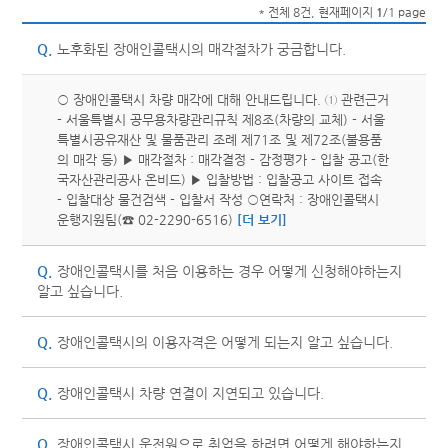
* 전체 8건, 현재페이지
1
/1 page
Q.
노후화된 장애인콜택시의 매각절차가 궁금합니다.
○ 장애인콜택시 차량 매각에 대해 안내드립니다. ① 관련근거
- 서울특별시 공무용차량관리규칙 제8조(차량의 교체) - 서울
특별시공유재산 및 물품관리 조례 제71조 및 제72조(불용품
의 매각 등) ▶ 매각절차 : 매각결정 - 감정평가 - 입찰 공고(한
국자산관리공사 온비드) ▶ 입찰방법 : 입찰공고 사이트 접속
- 입찰대상 물건검색 - 입찰서 작성 ○연락처 : 장애인콜택시
운행지원팀(☎ 02-2290-6516)
[더 보기]
Q.
장애인콜택시를 처음 이용하는 경우 어떻게 신청해야하는지
알고 싶습니다.
Q.
장애인콜택시의 이용자격은 어떻게 되는지 알고 싶습니다.
Q.
장애인콜택시 차량 연결이 지연되고 있습니다.
Q.
장애인콜택시 운전원으로 취업을 하려면 어떻게 해야하는지