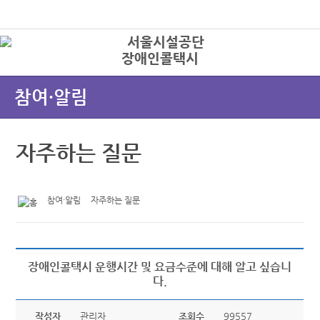
본문바로가기
로그인
장애인콜택시
상
참여·알림
자주하는 질문
참여·알림
자주하는 질문
장애인콜택시 운행시간 및 요금수준에 대해 알고 싶습니
다.
작성자
관리자
조회수
99557