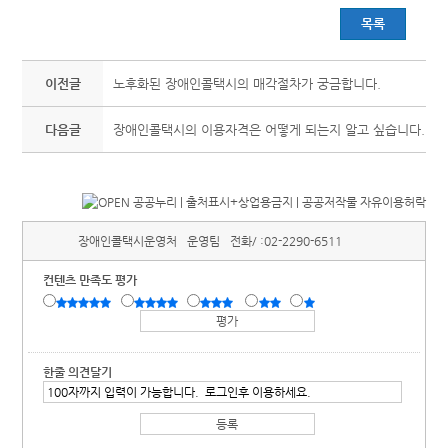
목록
이전글
노후화된 장애인콜택시의 매각절차가 궁금합니다.
다음글
장애인콜택시의 이용자격은 어떻게 되는지 알고 싶습니다.
장애인콜택시운영처
운영팀
전화/ :
02-2290-6511
컨텐츠 만족도 평가
한줄 의견달기