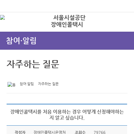
본문바로가기
로그인
장애인콜택시
상
참여·알림
자주하는 질문
참여·알림
자주하는 질문
장애인콜택시를 처음 이용하는 경우 어떻게 신청해야하는
지 알고 싶습니다.
작성자
장애인콜택시운영처
조회수
79766