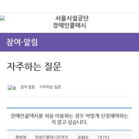
본문바로가기
로그인
장애인콜택시
상
참여·알림
자주하는 질문
참여·알림
자주하는 질문
장애인콜택시를 처음 이용하는 경우 어떻게 신청해야하는
지 알고 싶습니다.
작성자
장애인콜택시운영처
조회수
79793