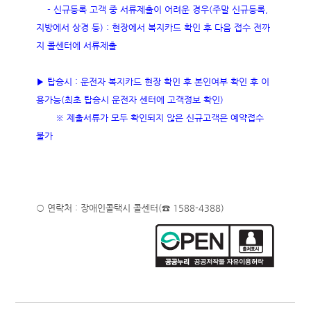
- 신규등록 고객 중 서류제출이 어려운 경우(주말 신규등록,
지방에서 상경 등) : 현장에서 복지카드 확인 후 다음 접수 전까
지 콜센터에 서류제출
▶ 탑승시 : 운전자 복지카드 현장 확인 후 본인여부 확인 후 이
용가능(최초 탑승시 운전자 센터에 고객정보 확인)
※ 제출서류가 모두 확인되지 않은 신규고객은 예약접수
불가
○ 연락처 : 장애인콜택시 콜센터(☎ 1588-4388)