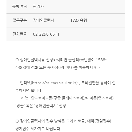
등록 부서
관리자
질문구분
장애인콜택시
FAQ 유형
전화번호
02-2290-6511
○ 장애인콜택시를 신청하시려면 콜센터(국번없이 1588-
4388)에 전화 또는 문자(40자 이내)를 이용하시거나,
인터넷(
https://calltaxi.sisul.or.kr
) , 모바일앱을 통하여 접
수하시면 됩니다.
※ 앱- 안드로이드폰(구글 플레이스토어)/아이폰(앱스토어) :
'장콜' 혹은 '장애인콜택시' 신청
○ 장애인콜택시의 접수 방식은 크게 바로콜, 예약(전일접수),
정기접수 세가지로 나뉩니다.