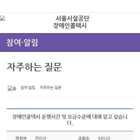
본문바로가기
로그인
장애인콜택시
상
참여·알림
자주하는 질문
참여·알림
자주하는 질문
장애인콜택시 운행시간 및 요금수준에 대해 알고 싶습니
다.
작성자
관리자
조회수
99530