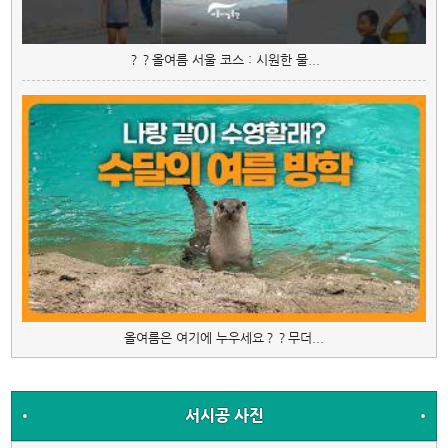
？？올여름 서울 코스 : 시원한 물...
올여름은 여기에 누우세요？？무더...
서시공 사진