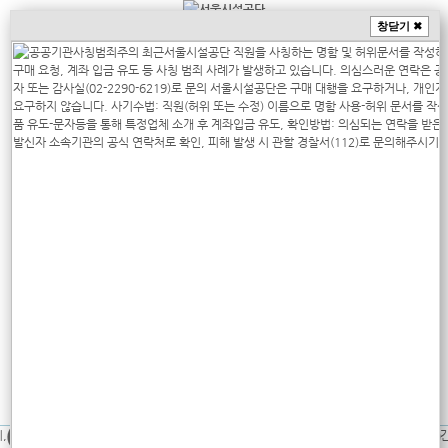
창닫기 ✖
상단메뉴