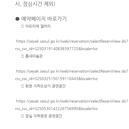
시, 점심시간 제외)
● 예약페이지 바로가기
○ 아뜨리애 갤러리
https://yeyak.seoul.go.kr/web/reservation/selectReservView.do?
rsv_svc_id=S250319140838397725&locale=ko
○ 틈새미술관
https://yeyak.seoul.go.kr/web/reservation/selectReservView.do?
rsv_svc_id=S250325150159110443&locale=ko
○ 회현 지하도상가 공연공간
https://yeyak.seoul.go.kr/web/reservation/selectReservView.do?
rsv_svc_id=S250530142226756995&locale=ko
○ 잠실 지하광장 공연공간