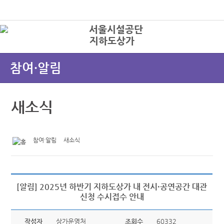
본문바로가기
로그인
지하도상가
상
참여·알림
새소식
참여·알림
새소식
[알림] 2025년 하반기 지하도상가 내 전시·공연공간 대관
신청 수시접수 안내
작성자
상가운영처
조회수
60332