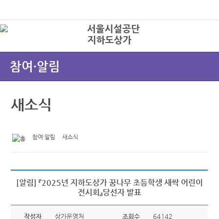
본문바로가기
로그인
지하도상가
상
참여·알림
새소식
참여·알림
새소식
[알림] 『2025년 지하도상가 꿈나무 초등학생 새싹 어린이
전시회』당선자 발표
작성자
상가운영처
조회수
64142