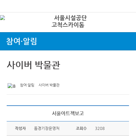
본문바로가기
로그인
고척스카이돔
상
참여·알림
사이버 박물관
참여·알림
사이버 박물관
서울아트책보고
작성자
돔경기장운영처
조회수
3208