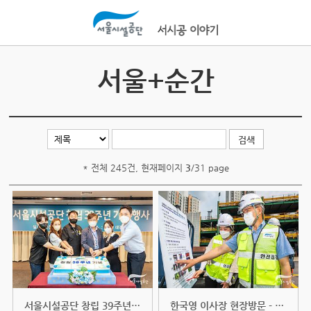
본문바로가기
서울+순간
* 전체 245건, 현재페이지
3
/31 page
서울시설공단 창립 39주년 기념행사...
한국영 이사장 현장방문 - 은평구 ...