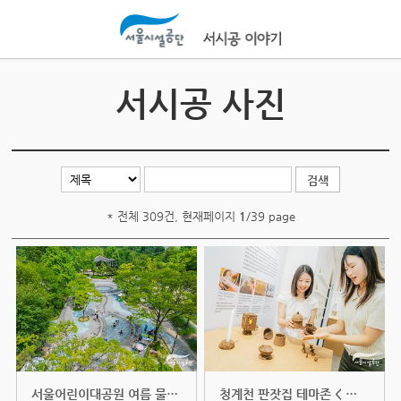
본문바로가기
서시공 사진
* 전체 309건, 현재페이지
1
/39 page
서울어린이대공원 여름 물결정원
청계천 판잣집 테마존 < More &a...