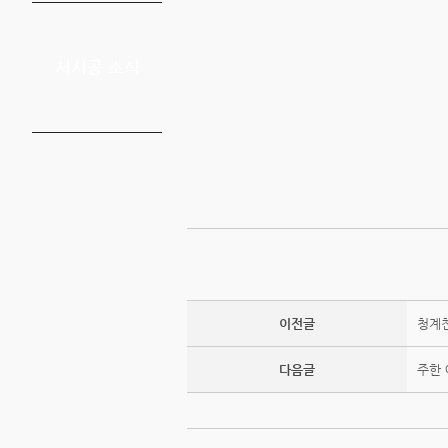
서시공 소식
이전글
청계천
다음글
주한 