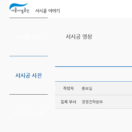
본문바로가기
서시공 영상
서시공 영상
서시공 사진
작성자
홍보실
등록 부서
경영전략본부
서시공 스토리