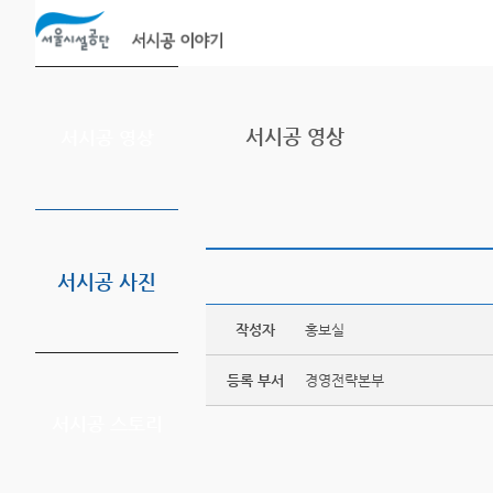
본문바로가기
서시공 영상
서시공 영상
서시공 사진
작성자
홍보실
등록 부서
경영전략본부
서시공 스토리