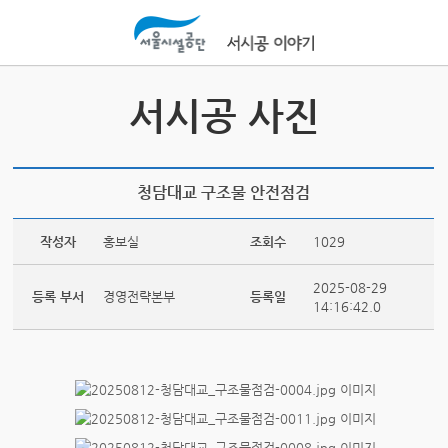
본문바로가기
서시공 사진
청담대교 구조물 안전점검
작성자
홍보실
조회수
1029
2025-08-29
등록 부서
경영전략본부
등록일
14:16:42.0