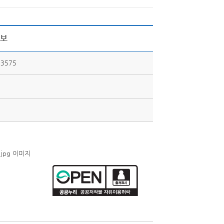
홍보
3575