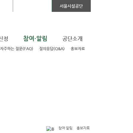
 Mall
공공자전거
서울시설공단
참여·알림
신청
공단소개
자주하는 질문(FAQ)
질의응답(Q&A)
홍보자료
참여·알림
홍보자료