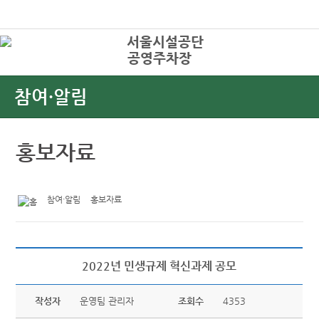
본문바로가기
로그인
공영주차장
상
참여·알림
홍보자료
참여·알림
홍보자료
2022년 민생규제 혁신과제 공모
작성자
운영팀 관리자
조회수
4353