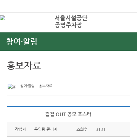
본문바로가기
로그인
공영주차장
상
참여·알림
홍보자료
참여·알림
홍보자료
갑질 OUT 공모 포스터
작성자
운영팀 관리자
조회수
3131