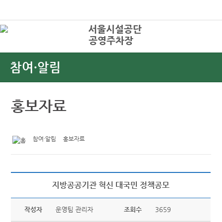
본문바로가기
로그인
공영주차장
상
참여·알림
홍보자료
참여·알림
홍보자료
지방공공기관 혁신 대국민 정책공모
작성자
운영팀 관리자
조회수
3659