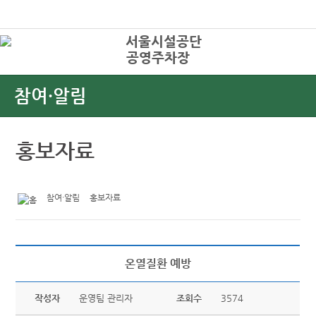
본문바로가기
로그인
공영주차장
상
참여·알림
홍보자료
참여·알림
홍보자료
온열질환 예방
작성자
운영팀 관리자
조회수
3574