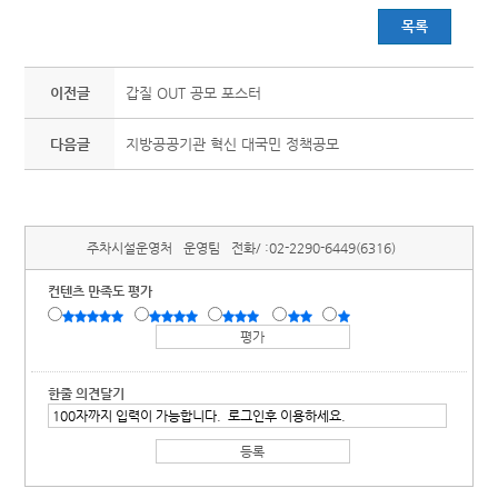
목록
이전글
갑질 OUT 공모 포스터
다음글
지방공공기관 혁신 대국민 정책공모
주차시설운영처
운영팀
전화/ :
02-2290-6449(6316)
컨텐츠 만족도 평가
한줄 의견달기