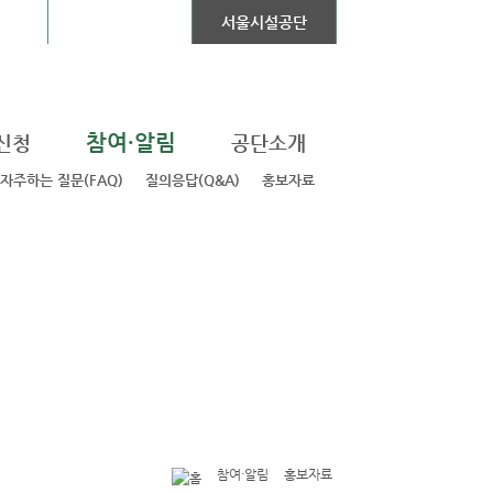
 Mall
공공자전거
서울시설공단
참여·알림
신청
공단소개
자주하는 질문(FAQ)
질의응답(Q&A)
홍보자료
참여·알림
홍보자료