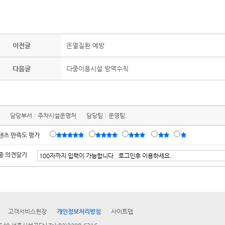
이전글
온열질환 예방
다음글
다중이용시설 방역수칙
담당부서 :
주차시설운영처
담당팀 :
운영팀
텐츠 만족도 평가
줄 의견달기
고객서비스헌장
개인정보처리방침
사이트맵