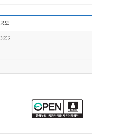
책공모
3656