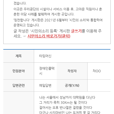
겠습니다.
이곳은 우리공단의 시설이나 서비스 이용 후, 고마운 직원이나 훈
훈한 미담 사례를 발췌하여 게시한 곳입니다.
‘칭찬합니다' 게시판은 2021년 6월부터 ’시민의 소리‘와 통합하여
운영되고 있습니다.
글 작성은 '시민의소리 등록' 게시판
글쓰기
를 이용해 주
세요. ☞
시민의소리 바로가기(클릭)
제목
타임머신
장애인콜택
민원분야
작성자
차OO
시
답변관련
메일답변
공개(Y/N)
나는 서울에서 성남까지 대학원을 다닌다
그 거리가 족히 30Km는 될 것이다
걸어서는 오후 반나절은 걸렸을 것이다
더구나 사지마비인 나는 도저히 못 갈 거리다