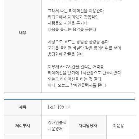
그래서 나는 타이머신을 이용한다
라디오에서 재미있고 감동적인
사람들의 사연을 듣거나
마음을 울리는 음악을 듣는다
내용
차창으로 흐르는 장엄한 한강을 본다
고개를 돌리면 바벨탑 같은 롯데타워를 보며
웅장함에 감탄을 한다
이렇게 6~7시간을 걸리는 거리를
타이머신을 탔기에 1시간쯤으로 단축시켰다
오늘도 타이머신을 타는 것 같다
아니, 오늘도 장애인콜택시를 탄다!
제목
[RE]타임머신
장애인콜택
처리부서
처리담당자
최운용
시운영처