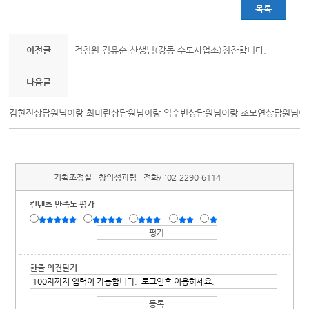
목록
이전글
검침원 김유순 산생님(강동 수도사업소)칭찬합니다.
다음글
김현진상담원님이랑 최미란상담원님이랑 임수빈상담원님이랑 조모연상담원님이랑
기획조정실
창의성과팀
전화/ :
02-2290-6114
컨텐츠 만족도 평가
한줄 의견달기