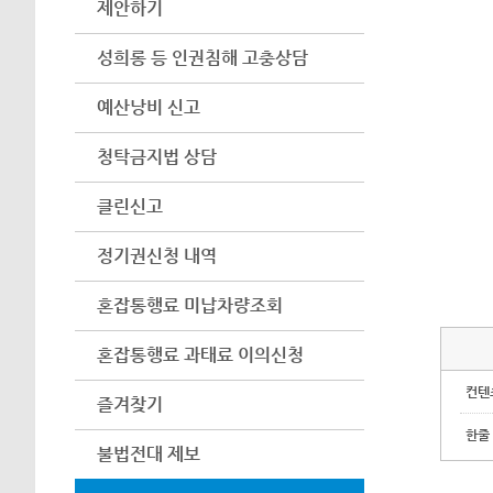
제안하기
성희롱 등 인권침해 고충상담
예산낭비 신고
청탁금지법 상담
클린신고
정기권신청 내역
혼잡통행료 미납차량조회
혼잡통행료 과태료 이의신청
컨텐
즐겨찾기
한줄
불법전대 제보