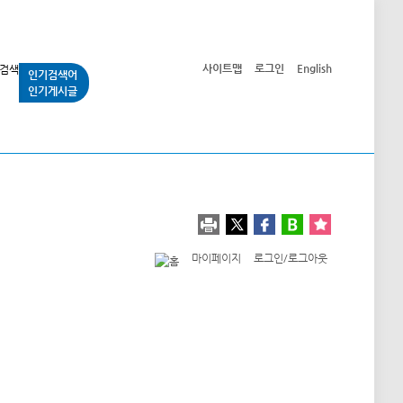
사이트맵
로그인
English
인기검색어
인기게시글
교통사업
시민광장
공단소개
정보공개
마이페이지
로그인/로그아웃