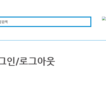
합검색
복지경제
문화체육
도로관리
시설안전
그인/로그아웃