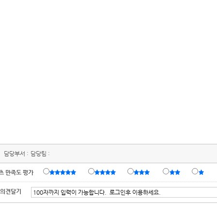
담당부서 :
담당팀 :
츠 만족도 평가
 의견달기