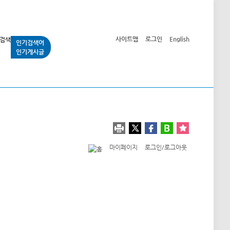
사이트맵
로그인
English
인기검색어
인기게시글
교통사업
시민광장
공단소개
정보공개
마이페이지
로그인/로그아웃