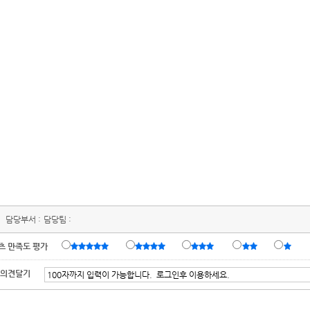
담당부서 :
담당팀 :
츠 만족도 평가
 의견달기