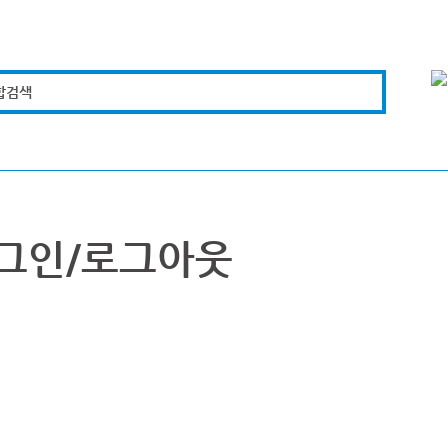
합검색
복지경제
문화체육
도로관리
시설안전
그인/로그아웃