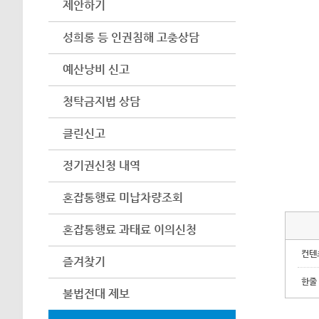
제안하기
성희롱 등 인권침해 고충상담
예산낭비 신고
청탁금지법 상담
클린신고
정기권신청 내역
혼잡통행료 미납차량조회
혼잡통행료 과태료 이의신청
컨텐
즐겨찾기
한줄
불법전대 제보