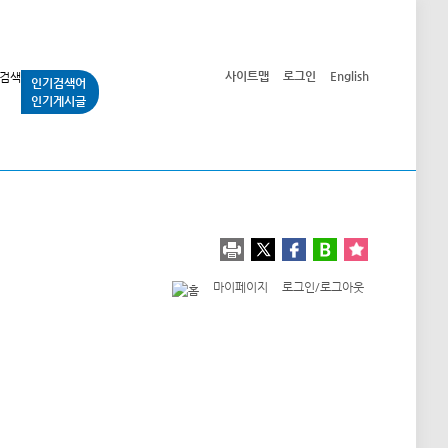
사이트맵
로그인
English
인기검색어
인기게시글
교통사업
시민광장
공단소개
정보공개
마이페이지
로그인/로그아웃