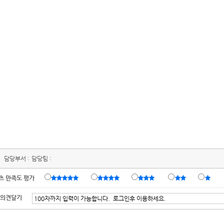
담당부서 :
담당팀 :
츠 만족도 평가
 의견달기