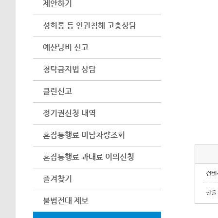
제안하기
성희롱 등 인권침해 고충상담
예산낭비 신고
청탁금지법 상담
클린신고
정기권신청 내역
혼잡통행료 미납차량조회
혼잡통행료 과태료 이의신청
컨텐
즐겨찾기
한줄
불법전대 제보