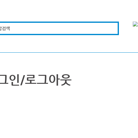
합검색
복지경제
문화체육
도로관리
시설안전
그인/로그아웃