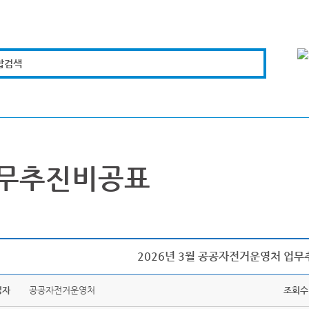
합검색
복지경제
문화체육
도로관리
시설안전
무추진비공표
2026년 3월 공공자전거운영처 업무
성자
공공자전거운영처
조회수