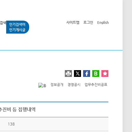
사이트맵
로그인
English
인기검색어
인기게시글
교통사업
시민광장
공단소개
정보공개
정보공개
경영공시
업무추진비공표
추진비 등 집행내역
138