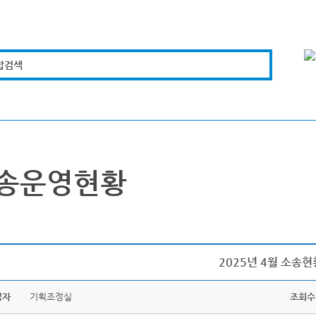
합검색
복지경제
문화체육
도로관리
시설안전
송운영현황
2025년 4월 소송현
성자
기획조정실
조회수