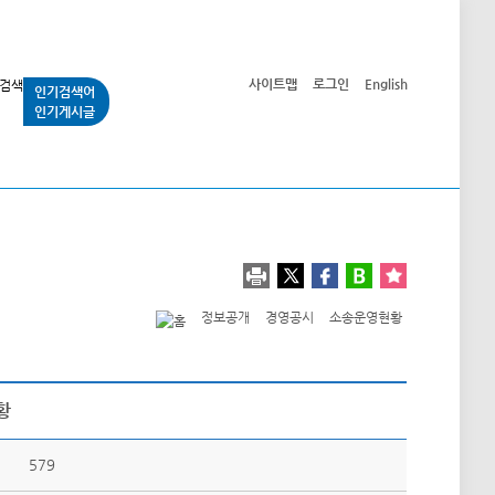
사이트맵
로그인
English
인기검색어
인기게시글
교통사업
시민광장
공단소개
정보공개
정보공개
경영공시
소송운영현황
황
579