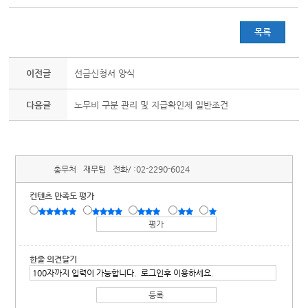
목록
이전글
선금신청서 양식
다음글
노무비 구분 관리 및 지급확인제 일반조건
총무처
재무팀
전화/ :
02-2290-6024
컨텐츠 만족도 평가
한줄 의견달기