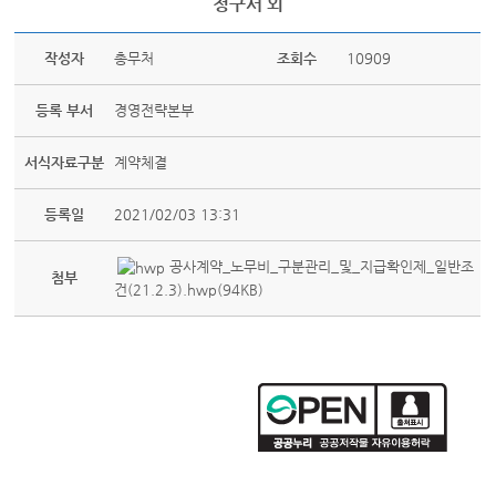
청구서 외
작성자
총무처
조회수
10909
등록 부서
경영전략본부
서식자료구분
계약체결
등록일
2021/02/03 13:31
공사계약_노무비_구분관리_및_지급확인제_일반조
첨부
건(21.2.3).hwp(94KB)