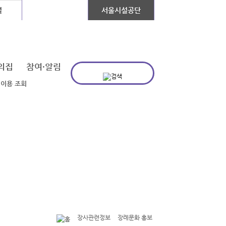
설
장애인콜택시
서울시설공단
의집
참여·알림
 이용 조회
장사관련정보
장례문화 홍보