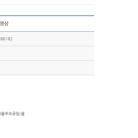
보영상
86182
서울추모공원)을