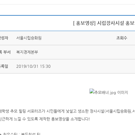
[ 홍보영상] 시립장사시설 홍
작성자
서울시립승화원
조회수
록 부서
복지경제본부
등록일
2019/10/31 15:30
대학생 추모 힐링 서포터즈가 시민들에게 낯설고 생소한 장사시설(서울시립승화원,
친근하게 느낄 수 있도록 제작한 홍보영상을 소개합니다!
★ 최우수팀 : 북두칠성 팀