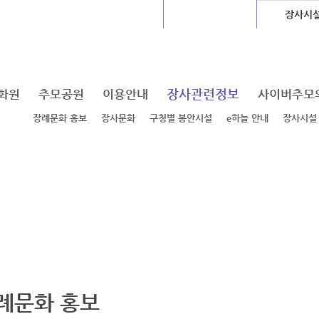
글로벌센터
지하도상가
장사시
장사관련정보
화원
추모공원
이용안내
사이버추모
장례문화 홍보
장사문화
구청별 봉안시설
e하늘 안내
장사시설
례문화 홍보