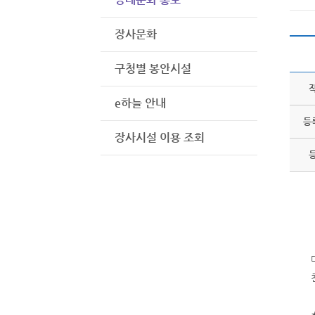
장사문화
구청별 봉안시설
e하늘 안내
등
장사시설 이용 조회