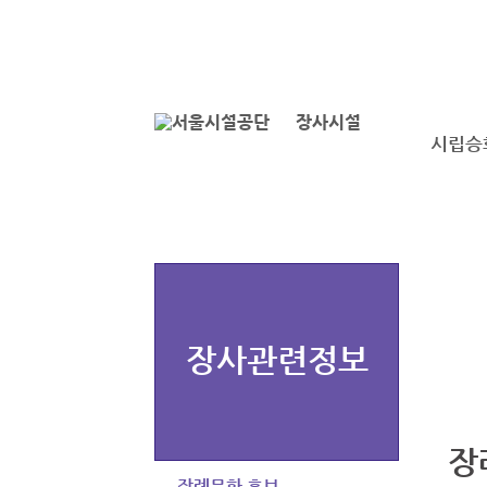
본문바로가기
로그인
장사시설
시립승
장사관련정보
장
장례문화 홍보