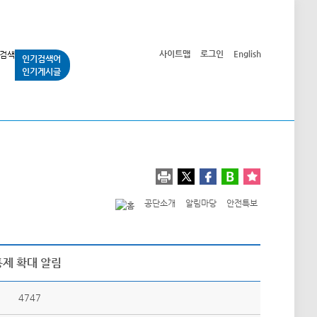
사이트맵
로그인
English
인기검색어
인기게시글
교통사업
시민광장
공단소개
정보공개
공단소개
알림마당
안전특보
통제 확대 알림
4747