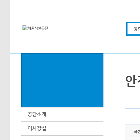
본문바로가기
통
안
공단소개
이사장실
작