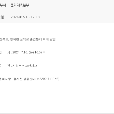
 부서
문화체육본부
록일
2024/07/16 17:18
안전특보] 청계천 산책로 출입통제 확대 알림
일 시 : 2024. 7.16. (화) 16:57부
 구 간 : 시점부 ~ 고산자교
문의사항 : 청계천 상황센터(☏2290-7111~2)