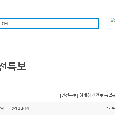
합검색
복지경제
문화체육
도로관리
시설안전
전특보
[안전특보] 청계천 산책로 출입
성자
청계천관리처
조회수