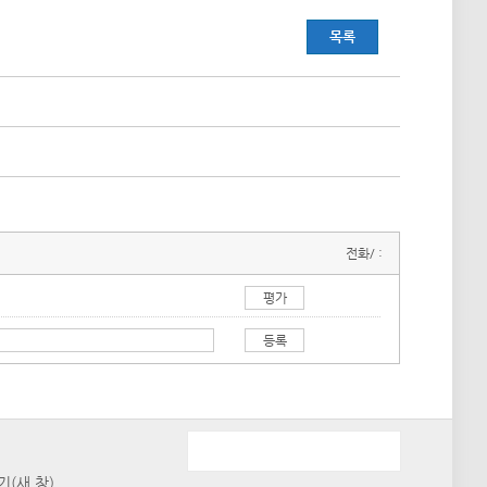
목록
전화/ :