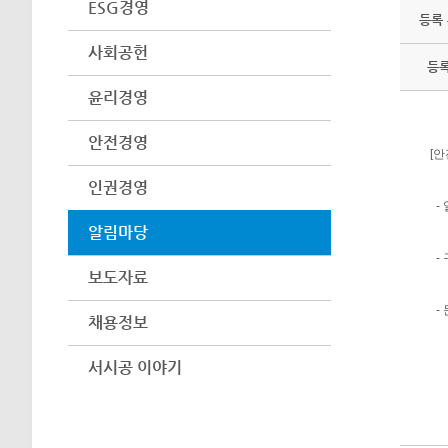
ESG경영
등록
사회공헌
등
윤리경영
안전경영
[
인권경영
- 
알림마당
-
보도자료
- 
채용정보
서시공 이야기