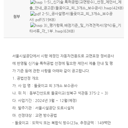
1-5)_신기술.특허공법(교면방수)_선정_제안서_제
출_안내_공고문(돌곶이교_외_3개소_보수공사).hwp(42KB)
2-5)_공사설명서(돌곶이교_외_3개소_보수공
첨부
사).pdf(519KB)
3)_평가항목,배점기준_및_가격견적서(양식)등_기
타서류_각_1부..hwp(63KB)
서울시설공단에서 시행 예정인 자동차전용도로 교면포장 정비공사
에 반영될 신기술·특허공법 선정에 필요한 제안서 제출 안내 및 평
가 기준 등에 관한 사항을 아래와 같이 공고합니다.
1. 공법선정 개요
가. 사 업 명 : 돌곶이교 외 3개소 보수공사
나. 위 치 : 동부간선도로 돌곶이교(성북구 석관동 375-2 ~ 3)
다. 사업기간 : 2024년 3월 ~ 12월(예정)
라. 발주기관 : 서울시설공단 도로시설처
마. 선정대상 : 교면 방수공법
- 돌곶이교 : 도막식 또는 복합식 방수(23a, 추정금액 : 149백만