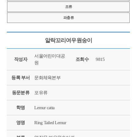
조류
파충류
알락꼬리여우원숭이
서울어린이대공
작성자
조회수
9815
원
등록 부서
문화체육본부
동문분류
포유류
학명
Lemur catta
영명
Ring Tailed Lemur