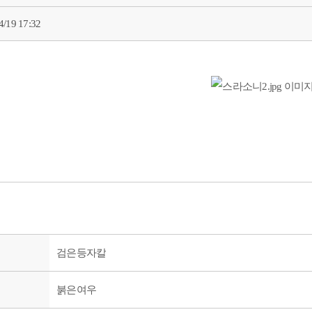
4/19 17:32
검은등자칼
붉은여우