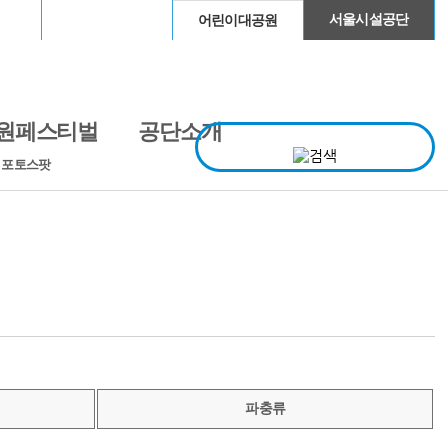
이돔
청계천
서울시설공단
어린이대공원
원페스티벌
공단소개
· 포토스팟
파충류