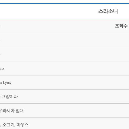
스라소니
자
조회수
자
류
ynx
an Lynx
 고양이과
 유라시아 일대
, 소고기, 마우스