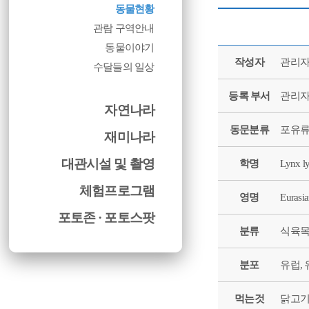
동물현황
관람 구역안내
동물이야기
작성자
관리
수달들의 일상
등록 부서
관리
자연나라
동문분류
포유
재미나라
대관시설 및 촬영
학명
Lynx l
체험프로그램
영명
Eurasi
포토존 · 포토스팟
분류
식육목
분포
유럽,
먹는것
닭고기