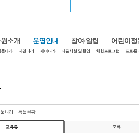
서울월드컵경기장
장충체육관
고척스카
공원소개
운영안내
참여·알림
어린이정
동물나라
자연나라
재미나라
대관시설 및 촬영
체험프로그램
포토존 
황
동물나라
동물현황
조류
포유류