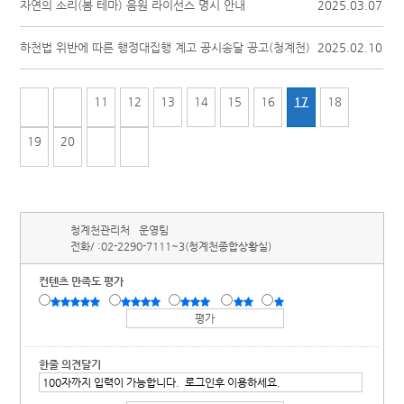
자연의 소리(봄 테마) 음원 라이선스 명시 안내
2025.03.07
하천법 위반에 따른 행정대집행 계고 공시송달 공고(청계천)
2025.02.10
11
12
13
14
15
16
17
18
19
20
청계천관리처
운영팀
전화/ :
02-2290-7111~3(청계천종합상황실)
컨텐츠 만족도 평가
한줄 의견달기