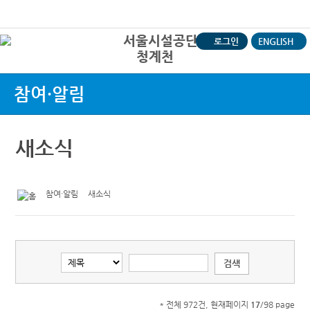
본문바로가기
로그인
ENGLISH
청계천
상
참여·알림
새소식
참여·알림
새소식
* 전체 972건, 현재페이지
17
/98 page