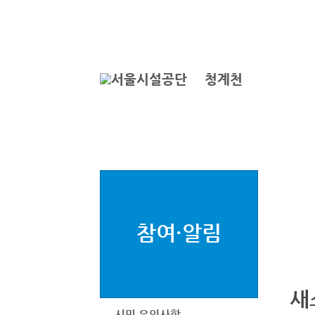
본문바로가기
로그인
ENGLISH
서
청계천
참여·알림
새
시민 유의사항