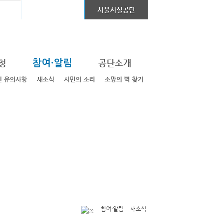
어린이대공원
서울시설공단
참여·알림
청
공단소개
민 유의사항
새소식
시민의 소리
소망의 벽 찾기
참여·알림
새소식