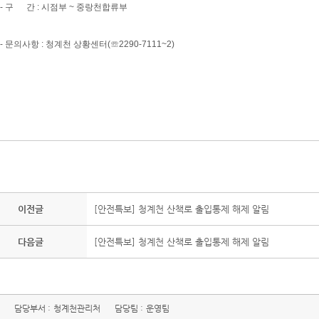
- 구 간 : 시점부 ~ 중랑천합류부
- 문의사항 : 청계천 상황센터(☏2290-7111~2)
이전글
[안전특보] 청계천 산책로 출입통제 해제 알림
다음글
[안전특보] 청계천 산책로 출입통제 해제 알림
담당부서 :
청계천관리처
담당팀 :
운영팀