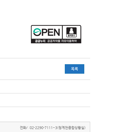
목록
전화/ :
02-2290-7111~3(청계천종합상황실)