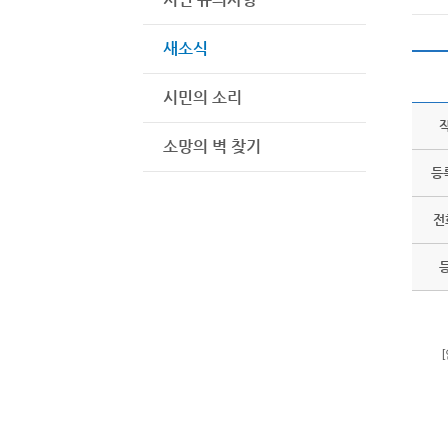
새소식
시민의 소리
소망의 벽 찾기
등
전