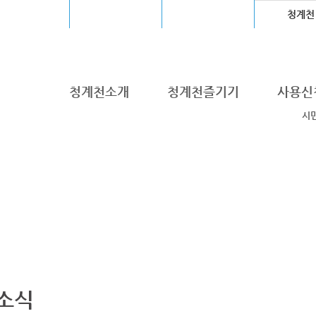
울월드컵경기장
장충체육관
고척스카이돔
청계천
청계천소개
청계천즐기기
사용신
시
소식