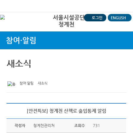
본문바로가기
로그인
ENGLISH
청계천
상
참여·알림
새소식
참여·알림
새소식
[안전특보] 청계천 산책로 출입통제 알림
작성자
청계천관리처
조회수
731