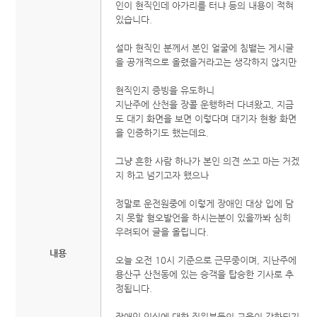
인이 현직인데 아가리를 터냐 등의 내용이 적혀
있습니다.
설마 현직인 분께서 본인 얼굴에 침뱉는 게시글
을 공개적으로 올렸을거라고는 생각하지 않지만
현직인지 증빙을 유도하니
지난주에 산천을 장콜 운행하러 다녀왔고, 지금
도 대기 화면을 보면 이렇다며 대기자 현황 화면
을 인증하기도 했는데요.
그냥 흔한 사람 하나가 본인 의견 쓰고 마는 거겠
지 하고 넘기고자 했으나
정말로 운전원중에 이렇게 장애인 대상 입에 담
지 못할 혐오발언을 하시는분이 있을까봐 심히
우려되어 글을 올립니다.
내용
오늘 오전 10시 기준으로 근무중이며, 지난주에
용산구 산천동에 있는 승객을 탑승한 기사로 추
정됩니다.
장애인 인식에 대한 직원분들의 교육이 강화되기