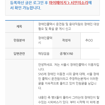
등록하신 글은 로그인 후
마이페이지 > 시민의소리
에
서 확인 가능합니다.
장애인콜택시 운전원 및 응대직원의 장애인 대상
제목
혐오 및 욕설 글 게시 신고
장애인콜택
민원분야
작성자
추OO
시
답변관련
해당없음
공개(Y/N)
안녕하세요. 저는 서울시 장애인콜택시 이용자입
니다.
SNS에 장애인 이동권 시위 글에 대해, 서울 장애
인 콜택시 운전원이라고 주장하는분께서 이러한
글을 지속적으로 올리고 있어 민원글을 남깁니
다.
내용인 즉 병X들이 몰라서 그러는데 장애인이 탈
수있는 시외버스가 있다. 부터 시작해 이 외에 본